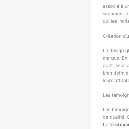
associé à u
sentiment d
qui les inci
Création d’
Le design gl
marque. En 
dont les cl
bien définie
leurs attent
Les témoign
Les témoigna
de qualité.
forte
croya