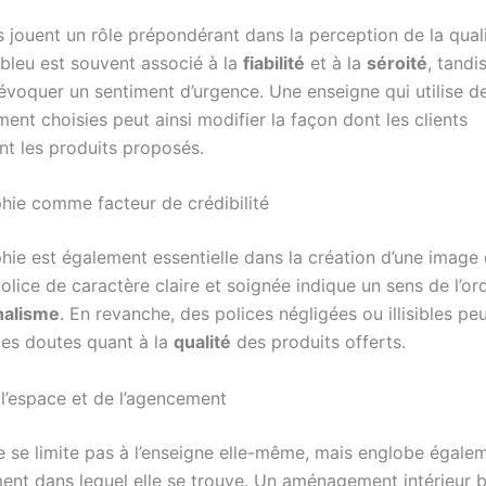
 jouent un rôle prépondérant dans la perception de la quali
 bleu est souvent associé à la
fiabilité
et à la
séroité
, tandi
évoquer un sentiment d’urgence. Une enseigne qui utilise d
ent choisies peut ainsi modifier la façon dont les clients
t les produits proposés.
hie comme facteur de crédibilité
hie est également essentielle dans la création d’une imag
olice de caractère claire et soignée indique un sens de l’or
nalisme
. En revanche, des polices négligées ou illisibles pe
es doutes quant à la
qualité
des produits offerts.
 l’espace et de l’agencement
e se limite pas à l’enseigne elle-même, mais englobe égale
ment dans lequel elle se trouve. Un aménagement intérieur b