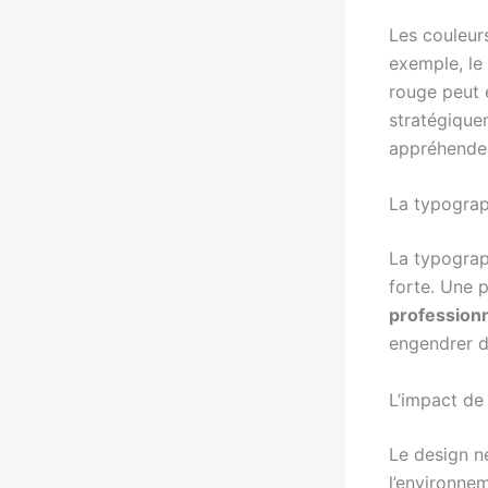
Les couleurs
exemple, le
rouge peut 
stratégiquem
appréhenden
La typograp
La typograp
forte. Une p
profession
engendrer d
L’impact de
Le design n
l’environne