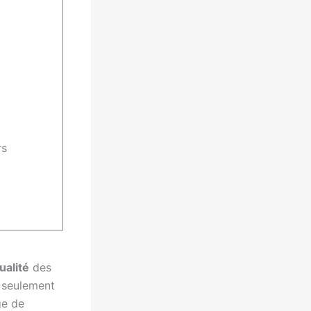
rs
ualité
des
n seulement
ge de