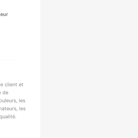
teur
e client et
e de
ouleurs, les
ateurs, les
ualité.