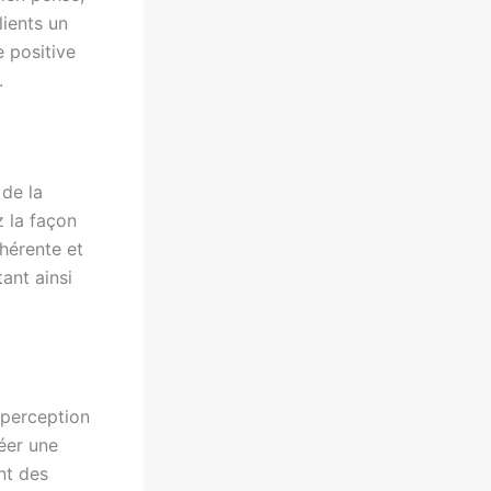
lients un
e positive
.
 de la
z la façon
ohérente et
tant ainsi
 perception
éer une
nt des