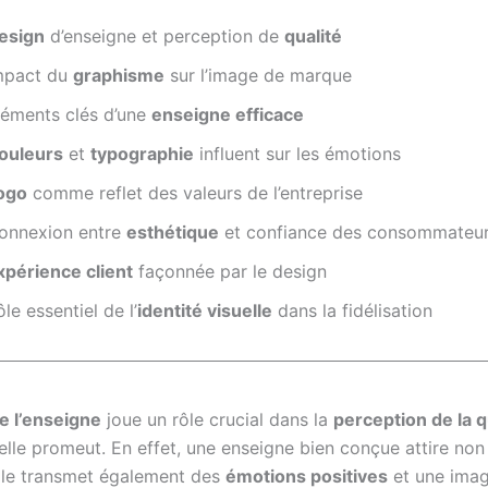
esign
d’enseigne et perception de
qualité
mpact du
graphisme
sur l’image de marque
léments clés d’une
enseigne efficace
ouleurs
et
typographie
influent sur les émotions
ogo
comme reflet des valeurs de l’entreprise
onnexion entre
esthétique
et confiance des consommateu
xpérience client
façonnée par le design
le essentiel de l’
identité visuelle
dans la fidélisation
e l’enseigne
joue un rôle crucial dans la
perception de la q
’elle promeut. En effet, une enseigne bien conçue attire no
 elle transmet également des
émotions positives
et une ima