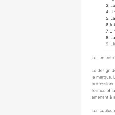
Le
Un
La
In
L'
La
L'
Le lien entr
Le design d
la marque. 
professionn
formes et l
amenant à a
Les couleur