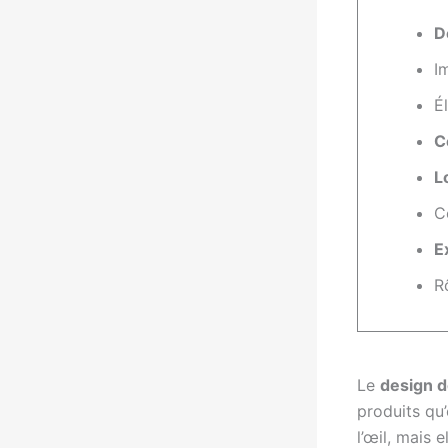
D
I
É
C
L
C
E
Rô
Le
design d
produits qu
l’œil, mais