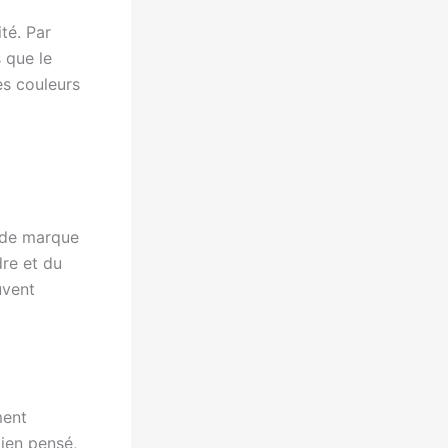
té. Par
s que le
es couleurs
e de marque
dre et du
uvent
ment
ien pensé,