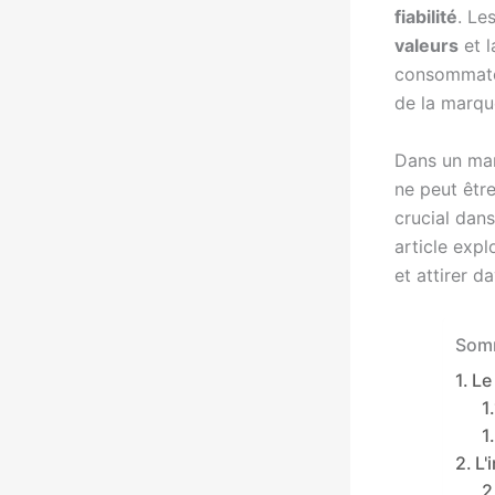
fiabilité
. Le
valeurs
et 
consommateur
de la marque
Dans un mar
ne peut être
crucial dans
article exp
et attirer d
Somm
Le
L'