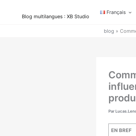
Aller
au
Français
Blog multilangues : XB Studio
contenu
blog
»
Commen
Comme
influe
produ
Par
Lucas.Leno
EN BREF