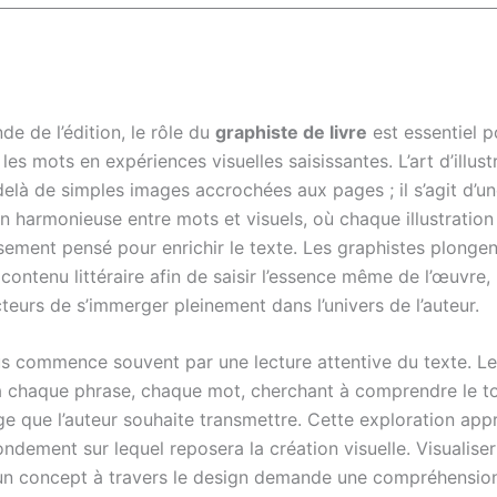
e de l’édition, le rôle du
graphiste de livre
est essentiel p
les mots en expériences visuelles saisissantes. L’art d’illustr
delà de simples images accrochées aux pages ; il s’agit d’u
on harmonieuse entre mots et visuels, où chaque illustratio
sement pensé pour enrichir le texte. Les graphistes plonge
 contenu littéraire afin de saisir l’essence même de l’œuvre
cteurs de s’immerger pleinement dans l’univers de l’auteur.
s commence souvent par une lecture attentive du texte. Le
 à chaque phrase, chaque mot, cherchant à comprendre le to
ge que l’auteur souhaite transmettre. Cette exploration app
ondement sur lequel reposera la création visuelle. Visualise
 un concept à travers le design demande une compréhension