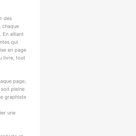
r des
, chaque
 En alliant
ntes qui
mise en page
 livre, tout
chaque page,
 soit pleine
le graphiste
éer une