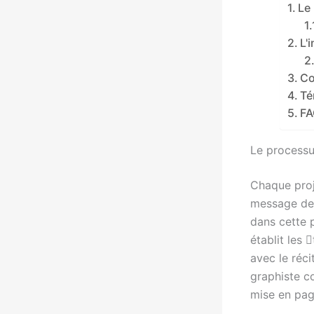
Le
L'
Co
Té
FA
Le processu
Chaque pro
message de 
dans cette 
établit les 
avec le réci
graphiste c
mise en page