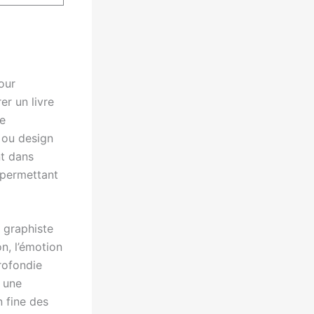
our
er un livre
ne
n ou design
nt dans
, permettant
 graphiste
n, l’émotion
rofondie
r une
 fine des