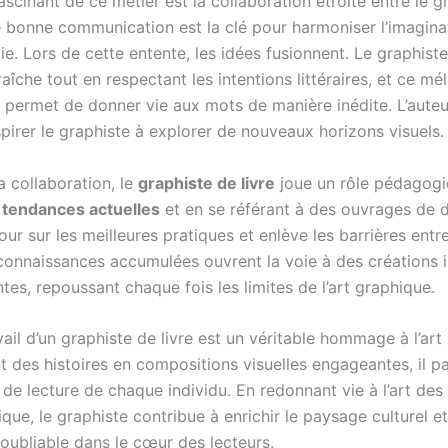
scinant de ce métier est la collaboration étroite entre le g
ne bonne communication est la clé pour harmoniser l’imagina
e. Lors de cette entente, les idées fusionnent. Le graphist
raîche tout en respectant les intentions littéraires, et ce mé
e permet de donner vie aux mots de manière inédite. L’auteu
spirer le graphiste à explorer de nouveaux horizons visuels.
a collaboration, le
graphiste de livre
joue un rôle pédagogi
s
tendances actuelles
et en se référant à des ouvrages de de
ur sur les meilleures pratiques et enlève les barrières entre l
 connaissances accumulées ouvrent la voie à des créations 
tes, repoussant chaque fois les limites de l’art graphique.
avail d’un graphiste de livre est un véritable hommage à l’art l
 des histoires en compositions visuelles engageantes, il pa
 de lecture de chaque individu. En redonnant vie à l’art de
ique, le graphiste contribue à enrichir le paysage culturel e
noubliable dans le cœur des lecteurs.