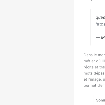
quas
http
— MF
Dans le mond
métier où l’
i
récits et t
mots dépasse
et l’image, 
permet d’emb
Somm