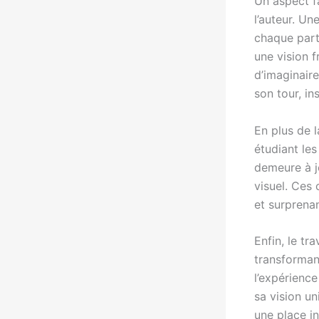
Un aspect fa
l’auteur. U
chaque parti
une vision f
d’imaginair
son tour, in
En plus de l
étudiant le
demeure à jo
visuel. Ces
et surprenan
Enfin, le tr
transformant
l’expérience
sa vision un
une place i