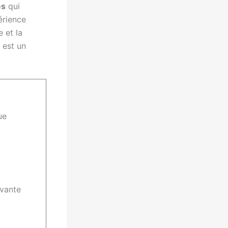
es
qui
érience
e et la
e est un
ue
ivante