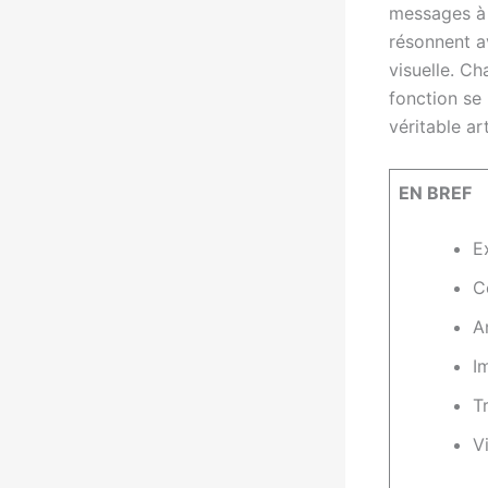
messages à 
résonnent a
visuelle. Ch
fonction se 
véritable art
EN BREF
E
C
A
I
T
Vi