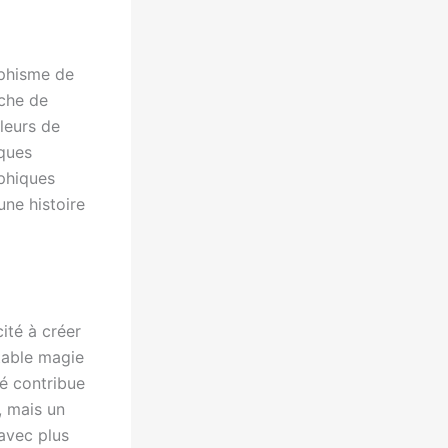
aphisme de
rche de
leurs de
iques
aphiques
une histoire
ité à créer
itable magie
lé contribue
, mais un
avec plus