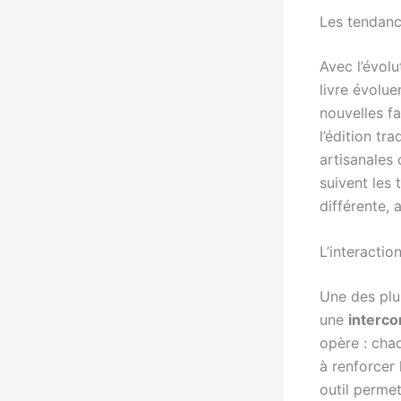
Les tendan
Avec l’évol
livre évolu
nouvelles f
l’édition tr
artisanales
suivent les 
différente, 
L’interactio
Une des plu
une
interc
opère : chaq
à renforcer 
outil perme