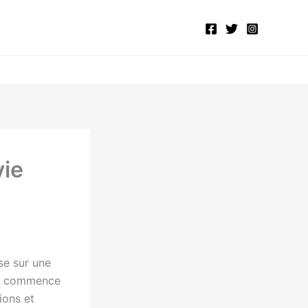
vie
se sur une
tif commence
ions et