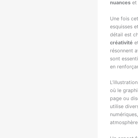
nuances
et
Une fois ce
esquisses e
détail est c
créativité
e
résonnent a
sont essenti
en renforçan
L’illustrati
où le graphi
page ou disc
utilise dive
numériques, 
atmosphère q