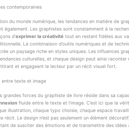
ces contemporaines
ution du monde numérique, les tendances en matière de gr
ent également. Les graphistes sont constamment à la reche
açons d’
exprimer la créativité
tout en restant fidèles aux va
aditionnelle. La combinaison d’outils numériques et de techn
 crée un paysage riche en styles uniques. Les influences gr
tendances culturelles, et chaque design peut ainsi raconter 
attirant et engageant le lecteur par un récit visuel fort.
n entre texte et image
s grandes forces du graphiste de livre réside dans sa capac
onnexion
fluide entre le texte et l’image. C’est ici que la vér
ue illustration, chaque typo choisie, chaque espace travail
le récit. Le design n’est pas seulement un élément décoratif
ttant de susciter des émotions et de transmettre des idées 