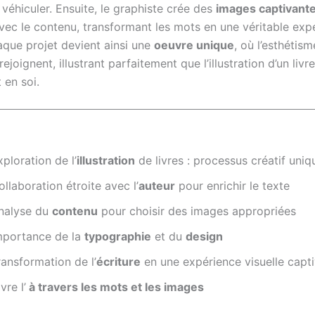
véhiculer. Ensuite, le graphiste crée des
images captivant
vec le contenu, transformant les mots en une véritable exp
aque projet devient ainsi une
oeuvre unique
, où l’esthétism
rejoignent, illustrant parfaitement que l’illustration d’un livr
 en soi.
xploration de l’
illustration
de livres : processus créatif uniq
ollaboration étroite avec l’
auteur
pour enrichir le texte
nalyse du
contenu
pour choisir des images appropriées
mportance de la
typographie
et du
design
ransformation de l’
écriture
en une expérience visuelle capt
vre l’
à travers les mots et les images