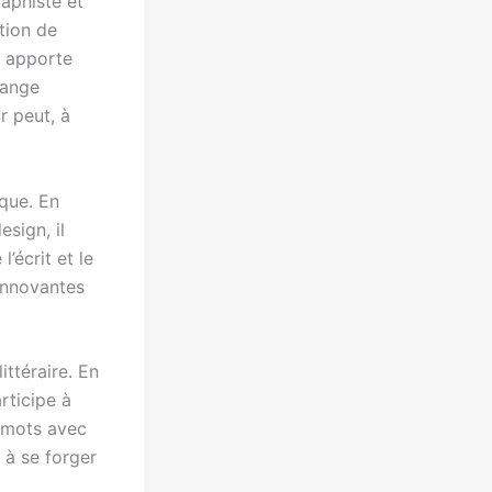
raphiste et
tion de
e apporte
lange
r peut, à
que. En
sign, il
’écrit et le
innovantes
ittéraire. En
rticipe à
s mots avec
t à se forger